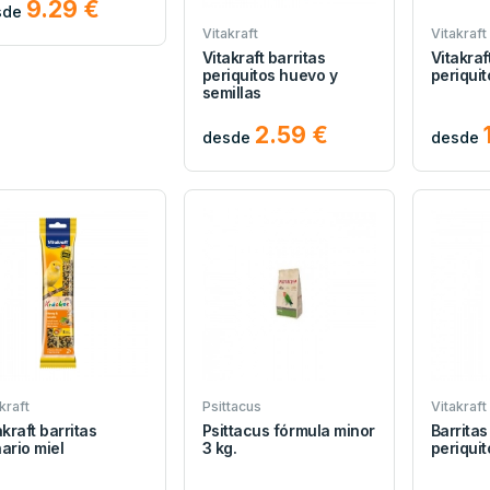
9.29 €
sde
Vitakraft
Vitakraft
Vitakraft barritas
Vitakraf
periquitos huevo y
periquit
semillas
2.59 €
desde
desde
kraft
Psittacus
Vitakraft
akraft barritas
Psittacus fórmula minor
Barritas
ario miel
3 kg.
periquit