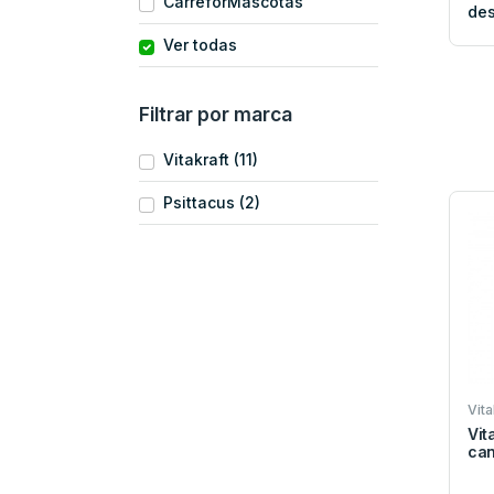
CarreforMascotas
de
Ver todas
Filtrar por marca
Vitakraft (11)
Psittacus (2)
Vita
Vit
can