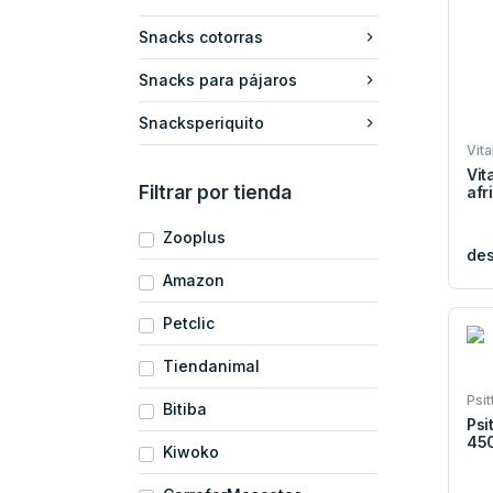
Snacks cotorras
Snacks para pájaros
Snacksperiquito
Vita
Vit
Filtrar por tienda
afr
Zooplus
de
Amazon
Petclic
Tiendanimal
Psit
Bitiba
Psi
450
Kiwoko