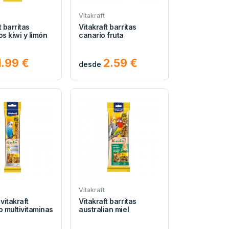
Vitakraft
t barritas
Vitakraft barritas
os kiwi y limón
canario fruta
1.99 €
2.59 €
desde
Vitakraft
 vitakraft
Vitakraft barritas
o multivitaminas
australian miel