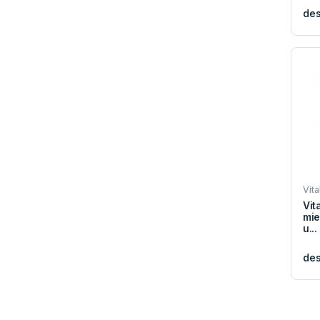
de
Vita
Vit
mie
u...
de