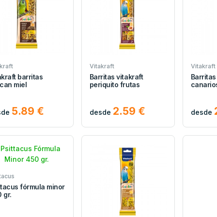
kraft
Vitakraft
Vitakraft
akraft barritas
Barritas vitakraft
Barritas
ican miel
periquito frutas
canario
5.89 €
2.59 €
sde
desde
desde
tacus
ttacus fórmula minor
 gr.