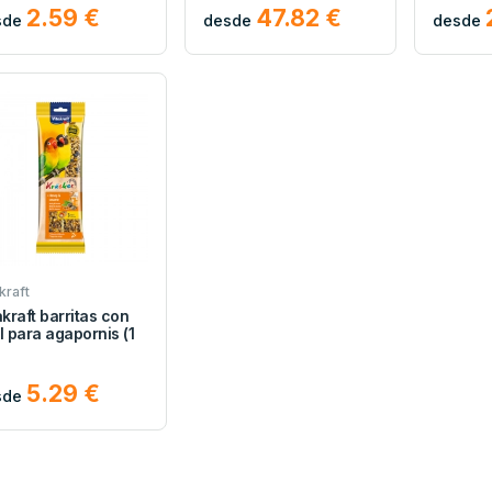
2.59 €
47.82 €
sde
desde
desde
kraft
akraft barritas con
l para agapornis (1
5.29 €
sde